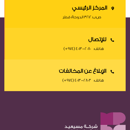
المركز الرئيسي
ص.ب. ٣٢١٢ الدوحة، قطر
للإتصال
هاتف:
(+974) 4013-2080
الإبلاغ عن المخالفات
هاتف:
(+974) 4013-2803