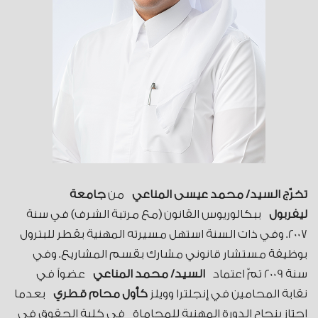
تخرّج السيد/ محمد عيسى المناعي
من
جامعة
ليفربول
ببكالوريوس القانون (مع مرتبة الشرف) في سنة
2007. وفي ذات السنة استهل مسيرته المهنية بقطر للبترول
بوظيفة مستشار قانوني مشارك بقسم المشاريع. وفي
سنة 2009 تمّ اعتماد
السيد/ محمد المناعي
عضواً في
نقابة المحامين في إنجلترا وويلز
كأول محام قطري
بعدما
اجتاز بنجاح الدورة المهنية للمحاماة في كلية الحقوق في