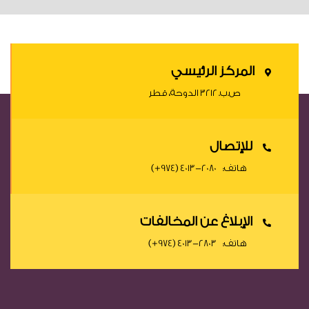
المركز الرئيسي
ص.ب. ٣٢١٢ الدوحة، قطر
للإتصال
هاتف:
(+974) 4013-2080
الإبلاغ عن المخالفات
هاتف:
(+974) 4013-2803