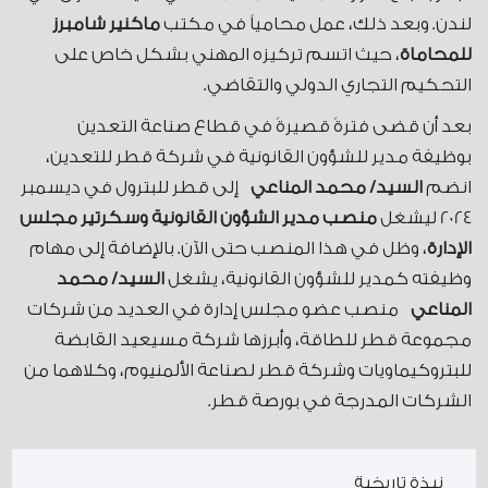
لندن. وبعد ذلك، عمل محامياً في مكتب
ماكنير شامبرز
للمحاماة
، حيث اتسم تركيزه المهني بشكل خاص على
التحكيم التجاري الدولي والتقاضي.
بعد أن قضى فترةً قصيرةً في قطاع صناعة التعدين
بوظيفة مدير للشؤون القانونية في شركة قطر للتعدين،
انضم
السيد/ محمد المناعي
إلى قطر للبترول في ديسمبر
2024 ليشغل
منصب
مدير الشؤون القانونية
وسكرتير مجلس
الإدارة
، وظل في هذا المنصب حتى الآن. بالإضافة إلى مهام
وظيفته كمدير للشؤون القانونية، يشغل
السيد/ محمد
المناعي
منصب عضو مجلس إدارة في العديد من شركات
مجموعة قطر للطاقة، وأبرزها شركة مسيعيد القابضة
للبتروكيماويات وشركة قطر لصناعة الألمنيوم، وكلاهما من
الشركات المدرجة في بورصة قطر.
نبذة تاريخية