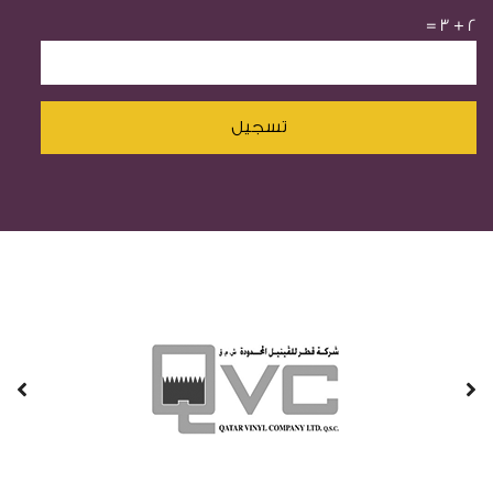
=
3
+
2